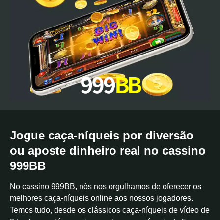
Jogue caça-níqueis por diversão
ou aposte dinheiro real no cassino
999BB
No cassino 999BB, nós nos orgulhamos de oferecer os
melhores caça-níqueis online aos nossos jogadores.
Temos tudo, desde os clássicos caça-níqueis de vídeo de