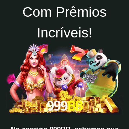
Com Prêmios
Incríveis!