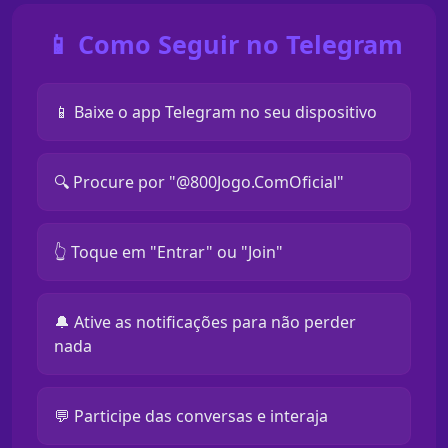
📱 Como Seguir no Telegram
📱 Baixe o app Telegram no seu dispositivo
🔍 Procure por "@800Jogo.ComOficial"
👆 Toque em "Entrar" ou "Join"
🔔 Ative as notificações para não perder
nada
💬 Participe das conversas e interaja