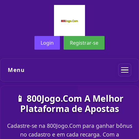
Login
Registrar-se
Menu
📱 800Jogo.Com A Melhor
Plataforma de Apostas
Cadastre-se na 800Jogo.Com para ganhar bônus
no cadastro e em cada recarga. Com a