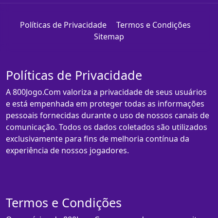
Políticas de Privacidade
Termos e Condições
Sitemap
Políticas de Privacidade
A 800Jogo.Com valoriza a privacidade de seus usuários
e está empenhada em proteger todas as informações
pessoais fornecidas durante o uso de nossos canais de
comunicação. Todos os dados coletados são utilizados
exclusivamente para fins de melhoria contínua da
experiência de nossos jogadores.
Termos e Condições