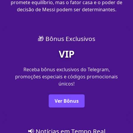
promete equilíbrio, mas o fator casa e o poder de
decisão de Messi podem ser determinantes.
🎁 Bônus Exclusivos
VIP
Receba bônus exclusivos do Telegram,
promoções especiais e códigos promocionais
únicos!
Ver Bônus
📢 Notícias em Tempo Real