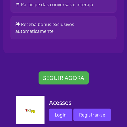
💬 Participe das conversas e interaja
🎁 Receba bônus exclusivos
automaticamente
SEGUIR AGORA
Acessos
Login
Registrar-se