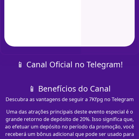
📱 Canal Oficial no Telegram!
📱 Benefícios do Canal
Descubra as vantagens de seguir a 7Kfpg no Telegram
Uma das atrações principais deste evento especial é o
grande retorno de depósito de 20%. Isso significa que,
ao efetuar um depósito no período da promoção, você
receberá um bônus adicional que pode ser usado para