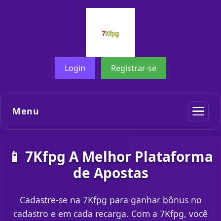
Login
Registrar-se
Menu
📱 7Kfpg A Melhor Plataforma
de Apostas
Cadastre-se na 7Kfpg para ganhar bônus no
cadastro e em cada recarga. Com a 7Kfpg, você