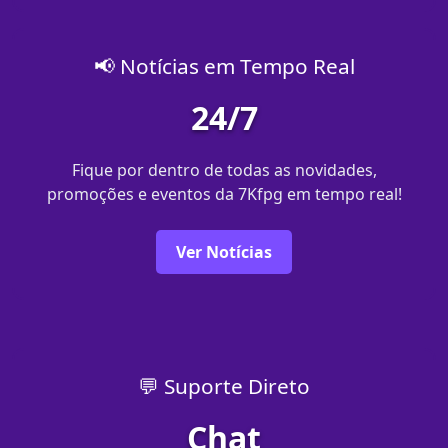
📢 Notícias em Tempo Real
24/7
Fique por dentro de todas as novidades,
promoções e eventos da 7Kfpg em tempo real!
Ver Notícias
💬 Suporte Direto
Chat