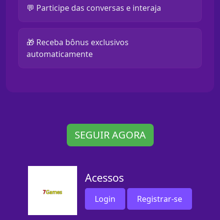
💬 Participe das conversas e interaja
🎁 Receba bônus exclusivos
automaticamente
SEGUIR AGORA
Acessos
Login
Registrar-se