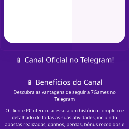
📱 Canal Oficial no Telegram!
📱 Benefícios do Canal
Descubra as vantagens de seguir a 7Games no
Telegram
O cliente PC oferece acesso a um histórico completo e
detalhado de todas as suas atividades, incluindo
apostas realizadas, ganhos, perdas, bônus recebidos e