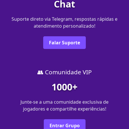
Chat
Suporte direto via Telegram, respostas rápidas e
atendimento personalizado!
Falar Suporte
👥 Comunidade VIP
1000+
Junte-se a uma comunidade exclusiva de
jogadores e compartilhe experiências!
Entrar Grupo