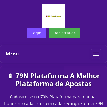
Login
Registrar-se
Menu
📱 79N Plataforma A Melhor
Plataforma de Apostas
Cadastre-se na 79N Plataforma para ganhar
bônus no cadastro e em cada recarga. Com a 79N