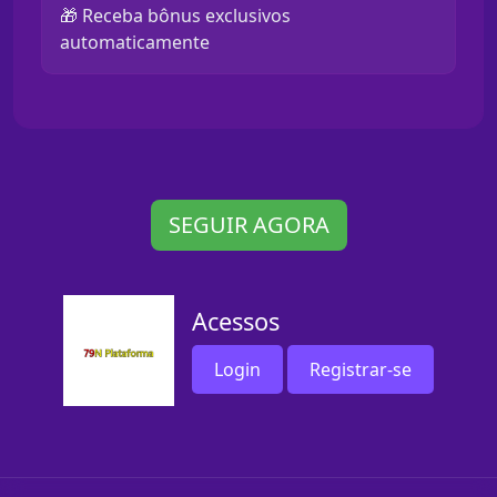
🎁 Receba bônus exclusivos
automaticamente
SEGUIR AGORA
Acessos
Login
Registrar-se