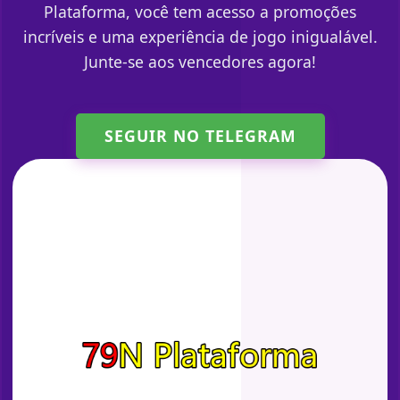
Plataforma, você tem acesso a promoções
incríveis e uma experiência de jogo inigualável.
Junte-se aos vencedores agora!
SEGUIR NO TELEGRAM