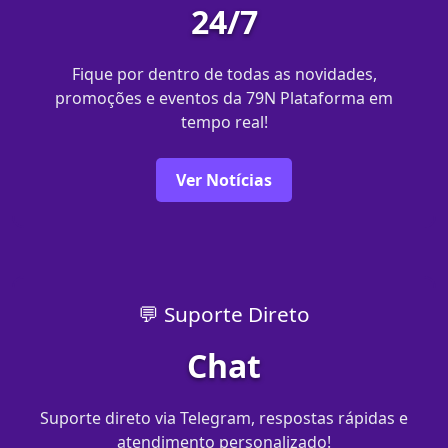
24/7
Fique por dentro de todas as novidades,
promoções e eventos da 79N Plataforma em
tempo real!
Ver Notícias
💬 Suporte Direto
Chat
Suporte direto via Telegram, respostas rápidas e
atendimento personalizado!