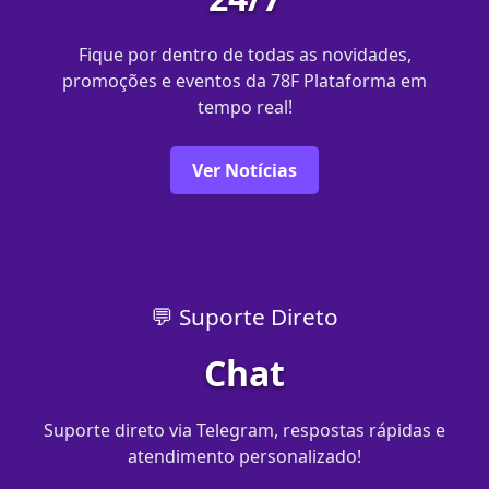
Fique por dentro de todas as novidades,
promoções e eventos da 78F Plataforma em
tempo real!
Ver Notícias
💬 Suporte Direto
Chat
Suporte direto via Telegram, respostas rápidas e
atendimento personalizado!