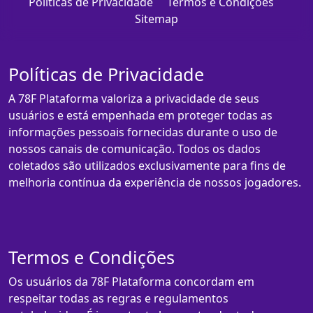
Políticas de Privacidade
Termos e Condições
Sitemap
Políticas de Privacidade
A 78F Plataforma valoriza a privacidade de seus
usuários e está empenhada em proteger todas as
informações pessoais fornecidas durante o uso de
nossos canais de comunicação. Todos os dados
coletados são utilizados exclusivamente para fins de
melhoria contínua da experiência de nossos jogadores.
Termos e Condições
Os usuários da 78F Plataforma concordam em
respeitar todas as regras e regulamentos