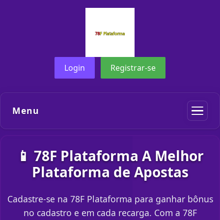
Login
Registrar-se
Menu
📱 78F Plataforma A Melhor
Plataforma de Apostas
Cadastre-se na 78F Plataforma para ganhar bônus
no cadastro e em cada recarga. Com a 78F