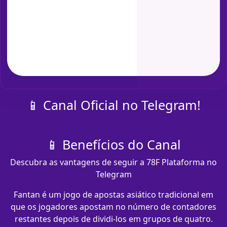
📱 Canal Oficial no Telegram!
📱 Benefícios do Canal
Descubra as vantagens de seguir a 78F Plataforma no
Telegram
Fantan é um jogo de apostas asiático tradicional em
que os jogadores apostam no número de contadores
restantes depois de dividi-los em grupos de quatro.