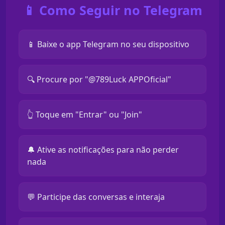
📱 Como Seguir no Telegram
📱 Baixe o app Telegram no seu dispositivo
🔍 Procure por "@789Luck APPOficial"
👆 Toque em "Entrar" ou "Join"
🔔 Ative as notificações para não perder
nada
💬 Participe das conversas e interaja