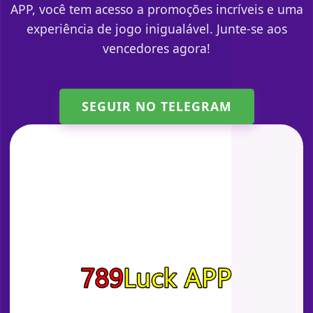
APP, você tem acesso a promoções incríveis e uma
experiência de jogo inigualável. Junte-se aos
vencedores agora!
SEGUIR NO TELEGRAM