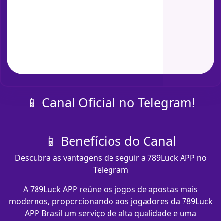
📱 Canal Oficial no Telegram!
📱 Benefícios do Canal
Descubra as vantagens de seguir a 789Luck APP no
Telegram
A 789Luck APP reúne os jogos de apostas mais
modernos, proporcionando aos jogadores da 789Luck
APP Brasil um serviço de alta qualidade e uma