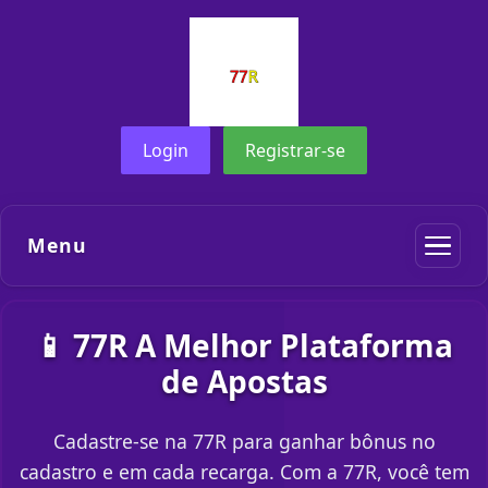
Login
Registrar-se
Menu
📱 77R A Melhor Plataforma
de Apostas
Cadastre-se na 77R para ganhar bônus no
cadastro e em cada recarga. Com a 77R, você tem