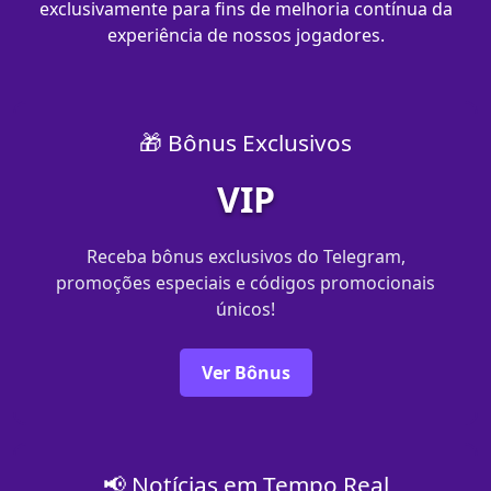
exclusivamente para fins de melhoria contínua da
experiência de nossos jogadores.
🎁 Bônus Exclusivos
VIP
Receba bônus exclusivos do Telegram,
promoções especiais e códigos promocionais
únicos!
Ver Bônus
📢 Notícias em Tempo Real