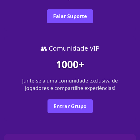
Falar Suporte
👥 Comunidade VIP
1000+
Junte-se a uma comunidade exclusiva de
jogadores e compartilhe experiências!
Entrar Grupo