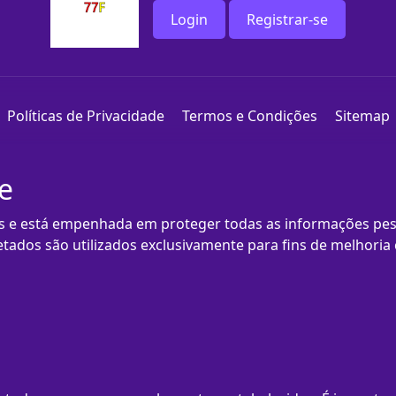
Login
Registrar-se
Políticas de Privacidade
Termos e Condições
Sitemap
de
ios e está empenhada em proteger todas as informações pe
tados são utilizados exclusivamente para fins de melhoria