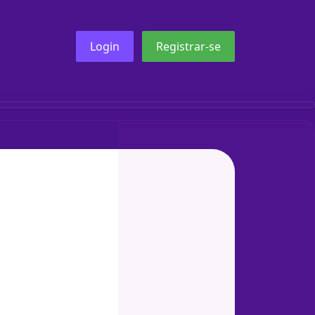
Login
Registrar-se