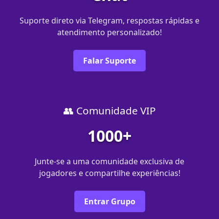
Suporte direto via Telegram, respostas rápidas e
atendimento personalizado!
Falar Suporte
👥 Comunidade VIP
1000+
Junte-se a uma comunidade exclusiva de
jogadores e compartilhe experiências!
Entrar Grupo