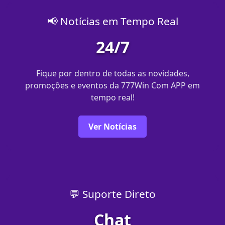
📢 Notícias em Tempo Real
24/7
Fique por dentro de todas as novidades,
promoções e eventos da 777Win Com APP em
tempo real!
Ver Notícias
💬 Suporte Direto
Chat