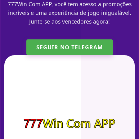
777Win Com APP, você tem acesso a promoções
incríveis e uma experiência de jogo inigualável.
Junte-se aos vencedores agora!
SEGUIR NO TELEGRAM