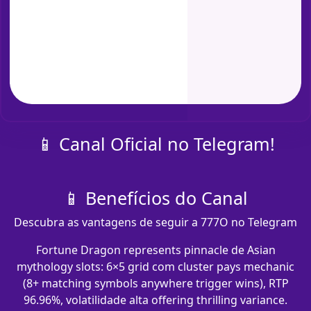
📱 Canal Oficial no Telegram!
📱 Benefícios do Canal
Descubra as vantagens de seguir a 777O no Telegram
Fortune Dragon represents pinnacle de Asian
mythology slots: 6×5 grid com cluster pays mechanic
(8+ matching symbols anywhere trigger wins), RTP
96.96%, volatilidade alta offering thrilling variance.