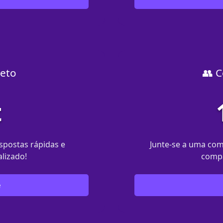
reto
👥 
t
espostas rápidas e
Junte-se a uma com
lizado!
compa
e