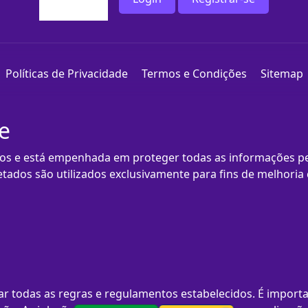
Políticas de Privacidade
Termos e Condições
Sitemap
de
ários e está empenhada em proteger todas as informações p
tados são utilizados exclusivamente para fins de melhoria
r todas as regras e regulamentos estabelecidos. É importa