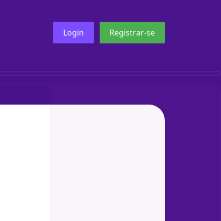
Login
Registrar-se