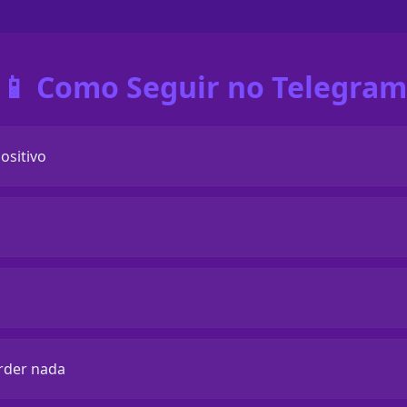
📱 Como Seguir no Telegram
ositivo
erder nada