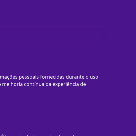
rmações pessoais fornecidas durante o uso
e melhoria contínua da experiência de