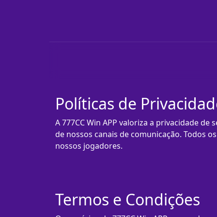
Políticas de Privacida
A 777CC Win APP valoriza a privacidade de
de nossos canais de comunicação. Todos os 
nossos jogadores.
Termos e Condições