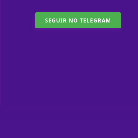
SEGUIR NO TELEGRAM