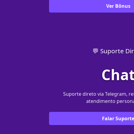
Ver Bônus
💬 Suporte Di
Cha
Suporte direto via Telegram, r
atendimento persona
Falar Suport