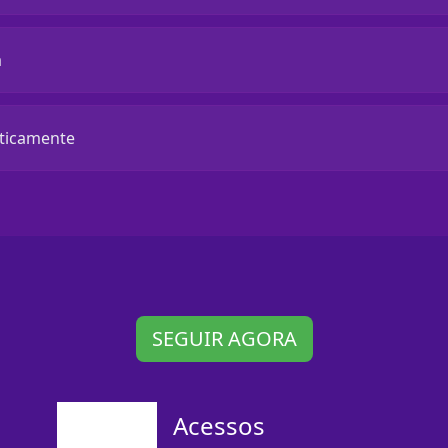
a
aticamente
SEGUIR AGORA
Acessos