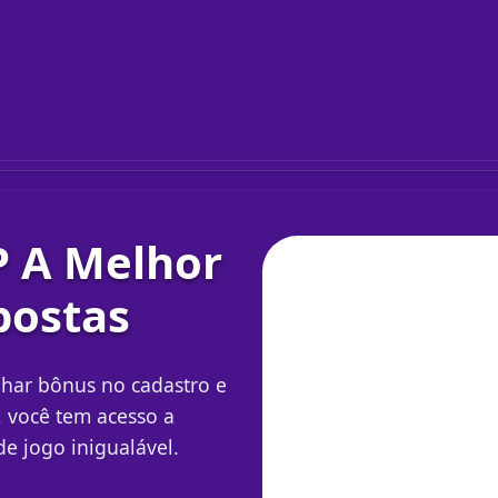
P A Melhor
postas
har bônus no cadastro e
 você tem acesso a
e jogo inigualável.