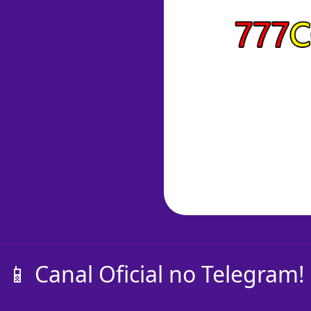
📱 Canal Oficial no Telegram!