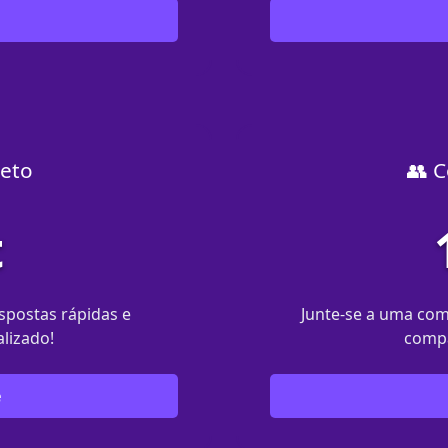
reto
👥 
t
espostas rápidas e
Junte-se a uma com
lizado!
compa
e