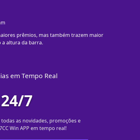
ram
cem maiores prêmios, mas também trazem maior
 a altura da barra.
cias em Tempo Real
24/7
e todas as novidades, promoções e
7CC Win APP em tempo real!