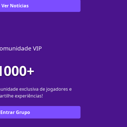
Ver Notícias
Comunidade VIP
1000+
unidade exclusiva de jogadores e
rtilhe experiências!
Entrar Grupo