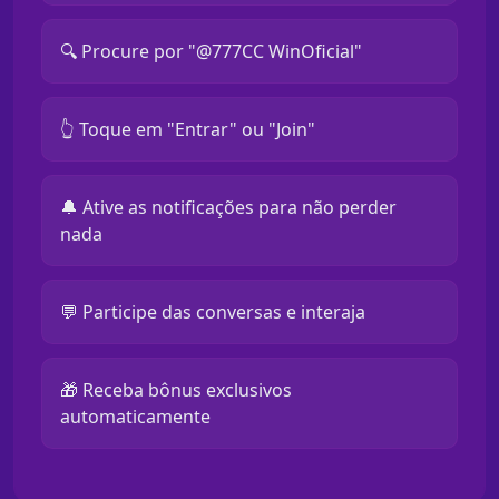
🔍 Procure por "@777CC WinOficial"
👆 Toque em "Entrar" ou "Join"
🔔 Ative as notificações para não perder
nada
💬 Participe das conversas e interaja
🎁 Receba bônus exclusivos
automaticamente