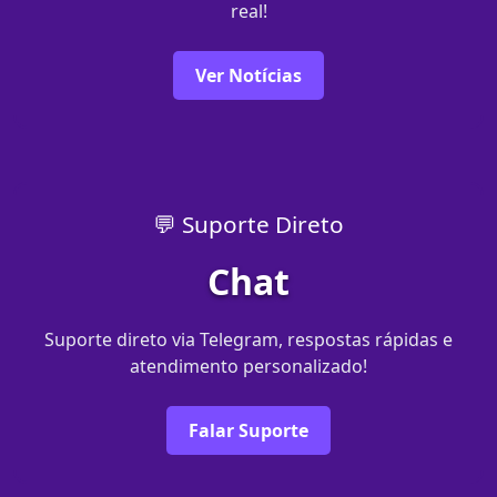
real!
Ver Notícias
💬 Suporte Direto
Chat
Suporte direto via Telegram, respostas rápidas e
atendimento personalizado!
Falar Suporte