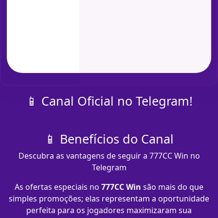
📱 Canal Oficial no Telegram!
📱 Benefícios do Canal
Descubra as vantagens de seguir a 777CC Win no
Telegram
As ofertas especiais no
777CC Win
são mais do que
simples promoções; elas representam a oportunidade
perfeita para os jogadores maximizaram sua