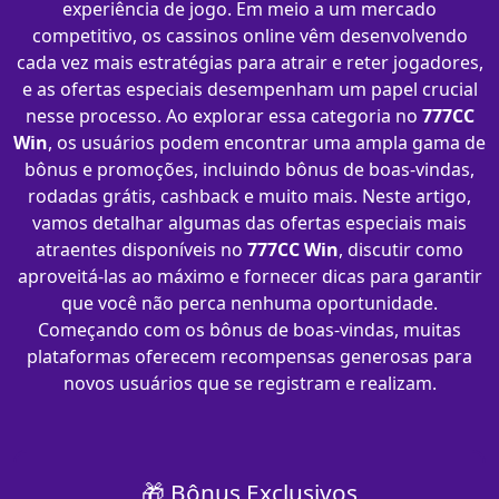
experiência de jogo. Em meio a um mercado
competitivo, os cassinos online vêm desenvolvendo
cada vez mais estratégias para atrair e reter jogadores,
e as ofertas especiais desempenham um papel crucial
nesse processo. Ao explorar essa categoria no
777CC
Win
, os usuários podem encontrar uma ampla gama de
bônus e promoções, incluindo bônus de boas-vindas,
rodadas grátis, cashback e muito mais. Neste artigo,
vamos detalhar algumas das ofertas especiais mais
atraentes disponíveis no
777CC Win
, discutir como
aproveitá-las ao máximo e fornecer dicas para garantir
que você não perca nenhuma oportunidade.
Começando com os bônus de boas-vindas, muitas
plataformas oferecem recompensas generosas para
novos usuários que se registram e realizam.
🎁 Bônus Exclusivos