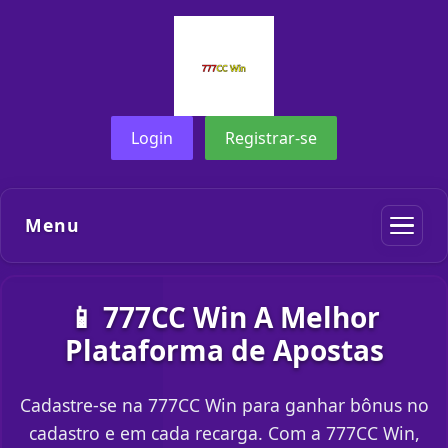
Login
Registrar-se
Menu
📱 777CC Win A Melhor
Plataforma de Apostas
Cadastre-se na 777CC Win para ganhar bônus no
cadastro e em cada recarga. Com a 777CC Win,