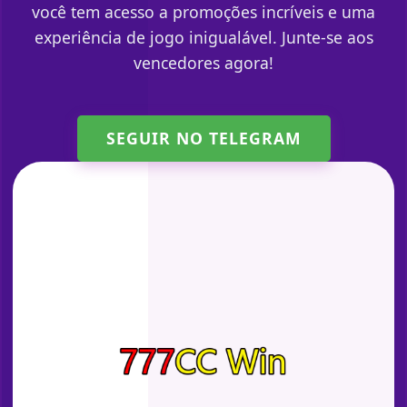
você tem acesso a promoções incríveis e uma
experiência de jogo inigualável. Junte-se aos
vencedores agora!
SEGUIR NO TELEGRAM