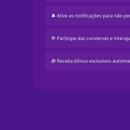
🔔 Ative as notificações para não p
💬 Participe das conversas e interaj
🎁 Receba bônus exclusivos autom