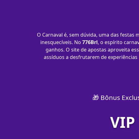
O Carnaval é, sem dúvida, uma das festas m
inesquecíveis. No
776Brl
, o espírito carn
ganhos. O site de apostas aproveita es
assíduos a desfrutarem de experiências 
🎁 Bônus Exclu
VIP