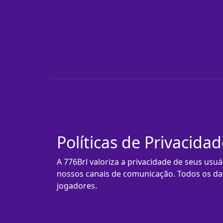
Políticas de Privacida
A 776Brl valoriza a privacidade de seus us
nossos canais de comunicação. Todos os dad
jogadores.