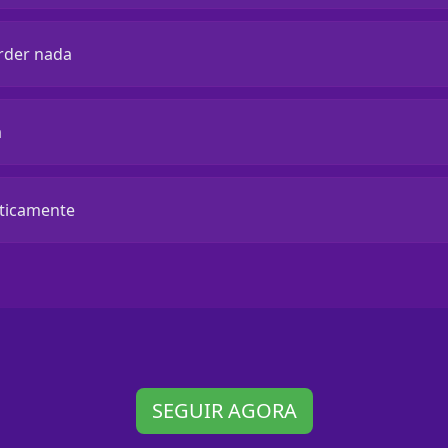
erder nada
a
aticamente
SEGUIR AGORA