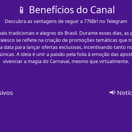
📱 Benefícios do Canal
Descubra as vantagens de seguir a 776Brl no Telegram
ais tradicionais e alegres do Brasil. Durante esses dias, a
avalesco se reflete na criação de promoções temáticas que
sa data para lançar ofertas exclusivas, incentivando tanto 
únicas. A ideia é unir a paixão pela folia à emoção das apo
vivenciar a magia do Carnaval, mesmo que virtualmente.
sivos
📢 Notí