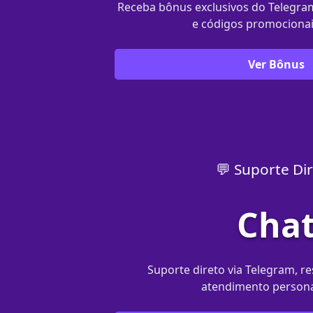
Receba bônus exclusivos do Telegra
e códigos promocionai
Ver Bônus
💬 Suporte Di
Cha
Suporte direto via Telegram, r
atendimento persona