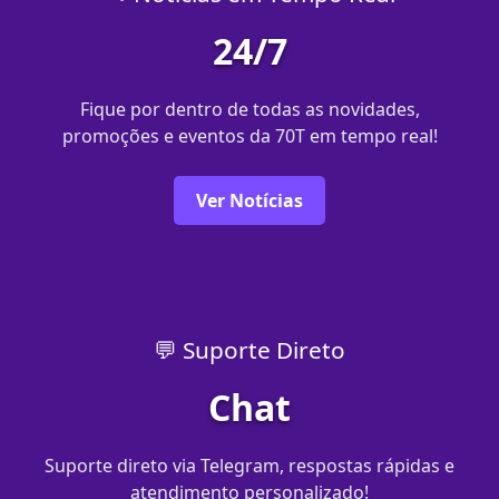
24/7
Fique por dentro de todas as novidades,
promoções e eventos da 70T em tempo real!
Ver Notícias
💬 Suporte Direto
Chat
Suporte direto via Telegram, respostas rápidas e
atendimento personalizado!