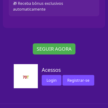
🎁 Receba bônus exclusivos
automaticamente
SEGUIR AGORA
Acessos
Login
Registrar-se