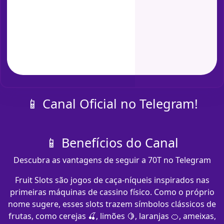
📱 Canal Oficial no Telegram!
📱 Benefícios do Canal
Descubra as vantagens de seguir a 70T no Telegram
Fruit Slots são jogos de caça-níqueis inspirados nas
primeiras máquinas de cassino físico. Como o próprio
nome sugere, esses slots trazem símbolos clássicos de
frutas, como cerejas 🍒, limões 🍋, laranjas 🍊, ameixas,