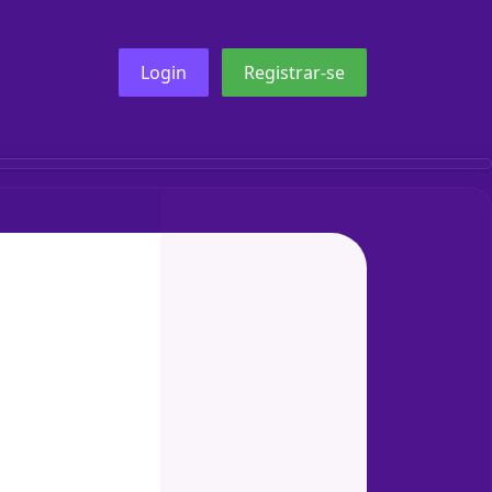
Login
Registrar-se