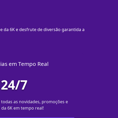
e da 6K e desfrute de diversão garantida a
cias em Tempo Real
24/7
e todas as novidades, promoções e
 da 6K em tempo real!