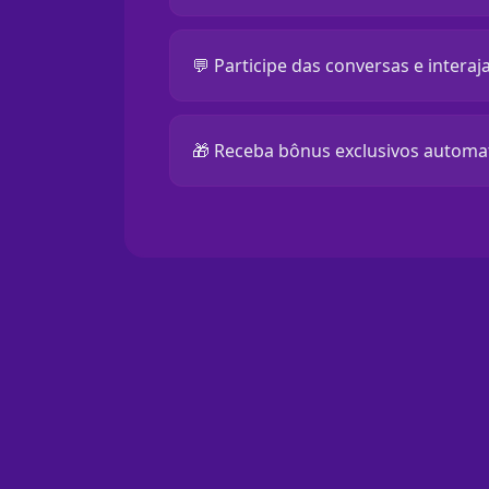
💬 Participe das conversas e interaj
🎁 Receba bônus exclusivos autom