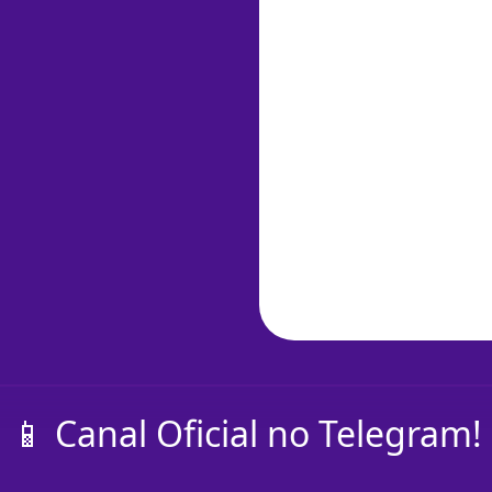
📱 Canal Oficial no Telegram!