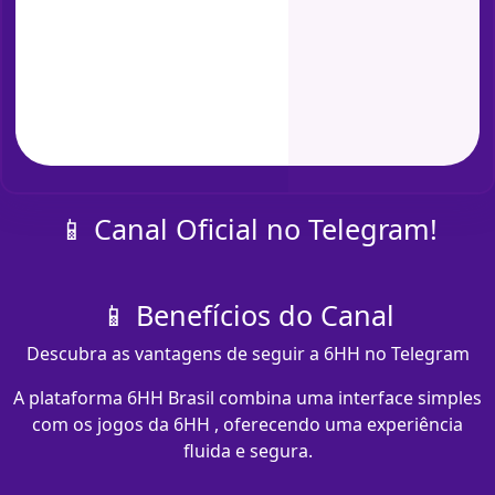
📱 Canal Oficial no Telegram!
📱 Benefícios do Canal
Descubra as vantagens de seguir a 6HH no Telegram
A plataforma 6HH Brasil combina uma interface simples
com os jogos da 6HH , oferecendo uma experiência
fluida e segura.