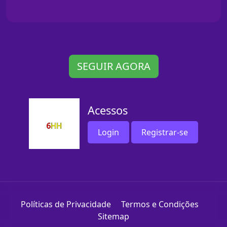
SEGUIR AGORA
Acessos
Login
Registrar-se
Políticas de Privacidade
Termos e Condições
Sitemap