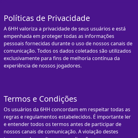
Políticas de Privacidade
A 6HH valoriza a privacidade de seus usuários e está
empenhada em proteger todas as informações
pessoais fornecidas durante o uso de nossos canais de
comunicação. Todos os dados coletados são utilizados
exclusivamente para fins de melhoria contínua da
experiência de nossos jogadores.
Termos e Condições
Os usuários da 6HH concordam em respeitar todas as
regras e regulamentos estabelecidos. É importante ler
e entender todos os termos antes de participar de
nossos canais de comunicação. A violação destes