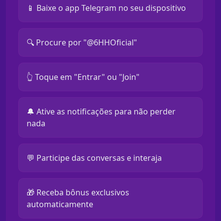
📱 Baixe o app Telegram no seu dispositivo
🔍 Procure por "@6HHOficial"
👆 Toque em "Entrar" ou "Join"
🔔 Ative as notificações para não perder
nada
💬 Participe das conversas e interaja
🎁 Receba bônus exclusivos
automaticamente