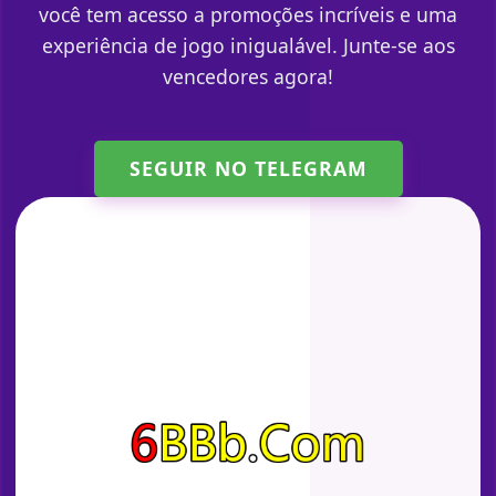
você tem acesso a promoções incríveis e uma
experiência de jogo inigualável. Junte-se aos
vencedores agora!
SEGUIR NO TELEGRAM