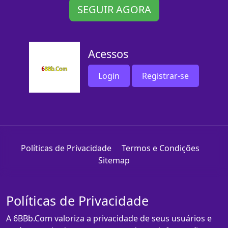
SEGUIR AGORA
Acessos
Login
Registrar-se
Políticas de Privacidade
Termos e Condições
Sitemap
Políticas de Privacidade
A 6BBb.Com valoriza a privacidade de seus usuários e