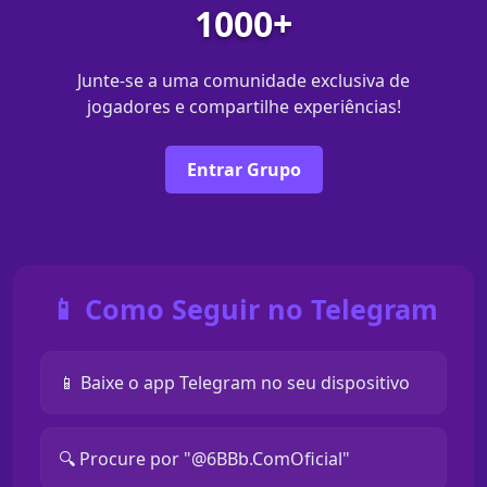
1000+
Junte-se a uma comunidade exclusiva de
jogadores e compartilhe experiências!
Entrar Grupo
📱 Como Seguir no Telegram
📱 Baixe o app Telegram no seu dispositivo
🔍 Procure por "@6BBb.ComOficial"