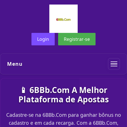
Login
Registrar-se
Menu
📱 6BBb.Com A Melhor
Plataforma de Apostas
Cadastre-se na 6BBb.Com para ganhar bônus no
cadastro e em cada recarga. Com a 6BBb.Com,