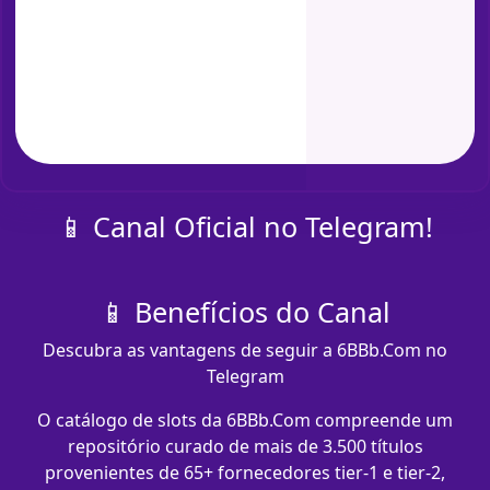
📱 Canal Oficial no Telegram!
📱 Benefícios do Canal
Descubra as vantagens de seguir a 6BBb.Com no
Telegram
O catálogo de slots da 6BBb.Com compreende um
repositório curado de mais de 3.500 títulos
provenientes de 65+ fornecedores tier-1 e tier-2,