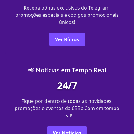
Receba bônus exclusivos do Telegram,
promoções especiais e códigos promocionais
únicos!
Ver Bônus
📢 Notícias em Tempo Real
24/7
Fique por dentro de todas as novidades,
promoções e eventos da 6BBb.Com em tempo
real!
Ver Notícias