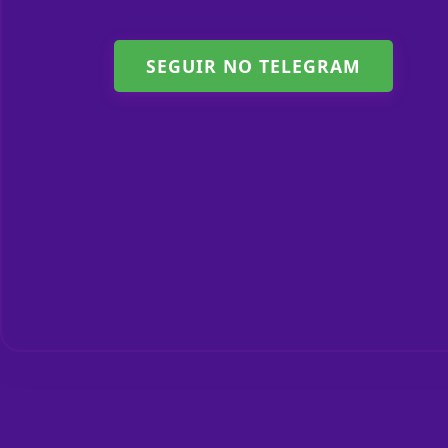
SEGUIR NO TELEGRAM