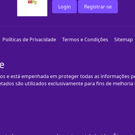
Login
Registrar-se
Políticas de Privacidade
Termos e Condições
Sitemap
de
rios e está empenhada em proteger todas as informações p
tados são utilizados exclusivamente para fins de melhoria