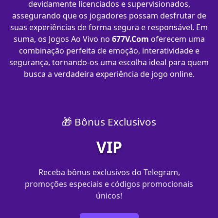
devidamente licenciados e supervisionados,
assegurando que os jogadores possam desfrutar de
suas experiências de forma segura e responsável. Em
suma, os Jogos Ao Vivo no
677V.Com
oferecem uma
combinação perfeita de emoção, interatividade e
segurança, tornando-os uma escolha ideal para quem
busca a verdadeira experiência de jogo online.
🎁 Bônus Exclusivos
VIP
Receba bônus exclusivos do Telegram,
promoções especiais e códigos promocionais
únicos!