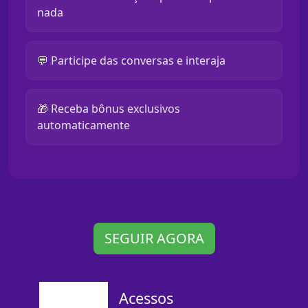
nada
💬 Participe das conversas e interaja
🎁 Receba bônus exclusivos
automaticamente
SEGUIR AGORA
Acessos