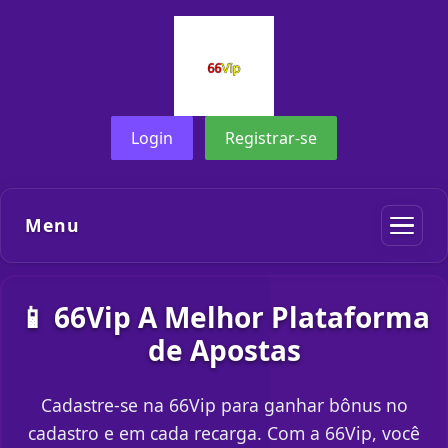
Login
Registrar-se
Menu
📱 66Vip A Melhor Plataforma
de Apostas
Cadastre-se na 66Vip para ganhar bônus no
cadastro e em cada recarga. Com a 66Vip, você