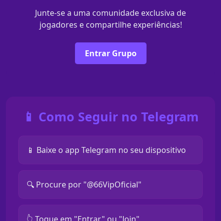
Junte-se a uma comunidade exclusiva de
jogadores e compartilhe experiências!
Entrar Grupo
📱 Como Seguir no Telegram
📱 Baixe o app Telegram no seu dispositivo
🔍 Procure por "@66VipOficial"
👆 Toque em "Entrar" ou "Join"