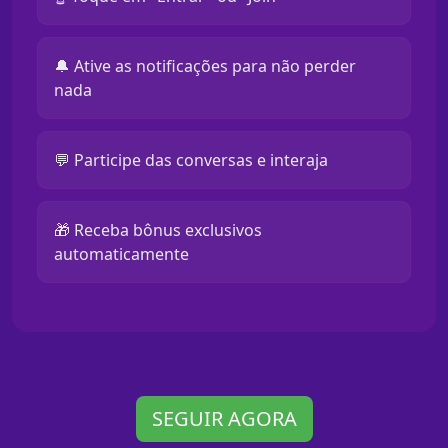
🔔 Ative as notificações para não perder
nada
💬 Participe das conversas e interaja
🎁 Receba bônus exclusivos
automaticamente
SEGUIR AGORA