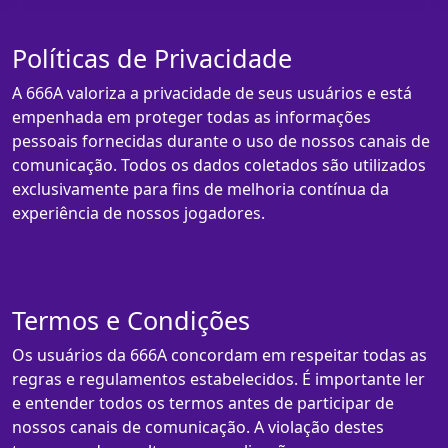
Políticas de Privacidade
A 666A valoriza a privacidade de seus usuários e está
empenhada em proteger todas as informações
pessoais fornecidas durante o uso de nossos canais de
comunicação. Todos os dados coletados são utilizados
exclusivamente para fins de melhoria contínua da
experiência de nossos jogadores.
Termos e Condições
Os usuários da 666A concordam em respeitar todas as
regras e regulamentos estabelecidos. É importante ler
e entender todos os termos antes de participar de
nossos canais de comunicação. A violação destes