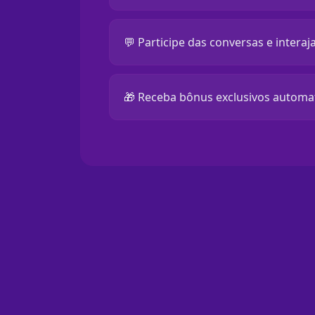
💬 Participe das conversas e interaj
🎁 Receba bônus exclusivos autom