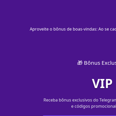
Aproveite o bônus de boas-vindas: Ao se ca
🎁 Bônus Exclu
VIP
Receba bônus exclusivos do Telegra
e códigos promocionai