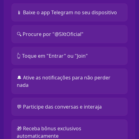
📱 Baixe o app Telegram no seu dispositivo
🔍 Procure por "@5XtOficial"
👆 Toque em "Entrar" ou "Join"
🔔 Ative as notificações para não perder
nada
💬 Participe das conversas e interaja
🎁 Receba bônus exclusivos
automaticamente