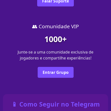
Falar Suporte
👥 Comunidade VIP
1000+
Junte-se a uma comunidade exclusiva de
jogadores e compartilhe experiências!
Entrar Grupo
📱 Como Seguir no Telegram