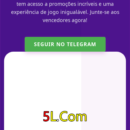
tem acesso a promoções incríveis e uma
experiência de jogo inigualável. Junte-se aos
vencedores agora!
SEGUIR NO TELEGRAM