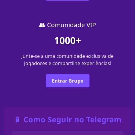
👥 Comunidade VIP
1000+
Junte-se a uma comunidade exclusiva de
jogadores e compartilhe experiências!
Entrar Grupo
📱 Como Seguir no Telegram