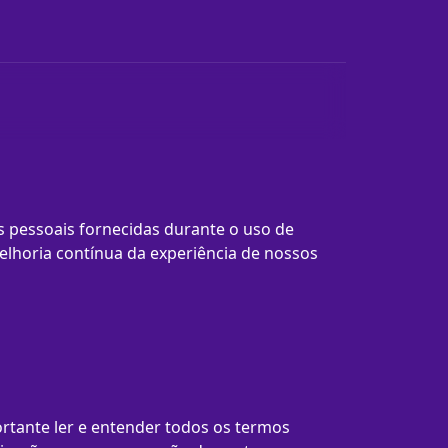
s pessoais fornecidas durante o uso de
elhoria contínua da experiência de nossos
rtante ler e entender todos os termos