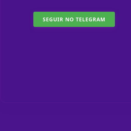
SEGUIR NO TELEGRAM