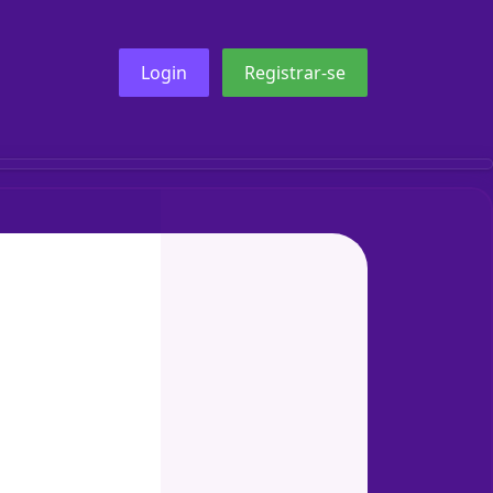
Login
Registrar-se