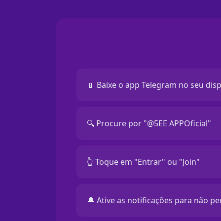
📱 Baixe o app Telegram no seu disp
🔍 Procure por "@5EE APPOficial"
👆 Toque em "Entrar" ou "Join"
🔔 Ative as notificações para não p