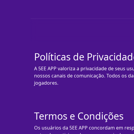
Políticas de Privacida
A 5EE APP valoriza a privacidade de seus u
nossos canais de comunicação. Todos os dad
jogadores.
Termos e Condições
Os usuários da 5EE APP concordam em respei