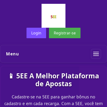
Login
Registrar-se
Menu
📱 5EE A Melhor Plataforma
de Apostas
Cadastre-se na 5EE para ganhar bônus no
cadastro e em cada recarga. Com a 5EE, você tem