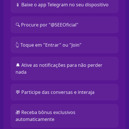
📱 Baixe o app Telegram no seu dispositivo
🔍 Procure por "@5EEOficial"
👆 Toque em "Entrar" ou "Join"
🔔 Ative as notificações para não perder
nada
💬 Participe das conversas e interaja
🎁 Receba bônus exclusivos
automaticamente