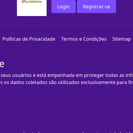
Login
Registrar-se
Políticas de Privacidade
Termos e Condições
Sitemap
de
e seus usuários e está empenhada em proteger todas as in
 os dados coletados são utilizados exclusivamente para fi