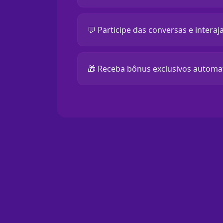
💬 Participe das conversas e interaj
🎁 Receba bônus exclusivos autom