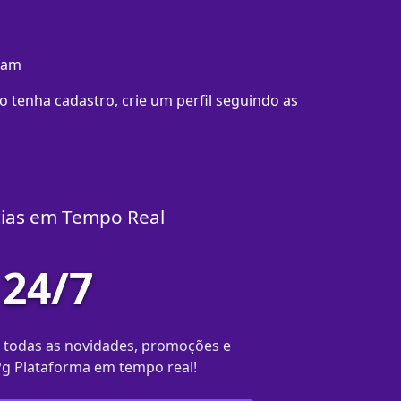
ram
o tenha cadastro, crie um perfil seguindo as
cias em Tempo Real
24/7
e todas as novidades, promoções e
Pg Plataforma em tempo real!