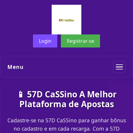
Login
Registrar-se
Menu
📱 57D CaSSino A Melhor
Plataforma de Apostas
Cadastre-se na 57D CaSSino para ganhar bônus
no cadastro e em cada recarga. Com a 57D