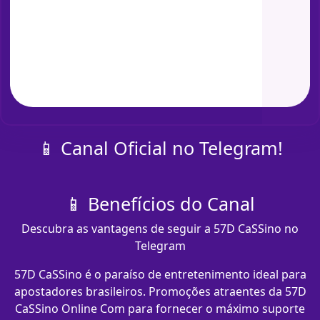
📱 Canal Oficial no Telegram!
📱 Benefícios do Canal
Descubra as vantagens de seguir a 57D CaSSino no
Telegram
57D CaSSino é o paraíso de entretenimento ideal para
apostadores brasileiros. Promoções atraentes da 57D
CaSSino Online Com para fornecer o máximo suporte