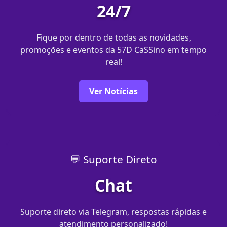
24/7
Fique por dentro de todas as novidades,
promoções e eventos da 57D CaSSino em tempo
real!
Ver Notícias
💬 Suporte Direto
Chat
Suporte direto via Telegram, respostas rápidas e
atendimento personalizado!