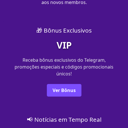
aos novos membros.
🎁 Bônus Exclusivos
VIP
Receba bônus exclusivos do Telegram,
promoções especiais e códigos promocionais
únicos!
Ver Bônus
📢 Notícias em Tempo Real