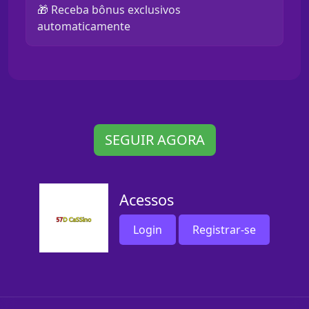
🎁 Receba bônus exclusivos
automaticamente
SEGUIR AGORA
Acessos
Login
Registrar-se