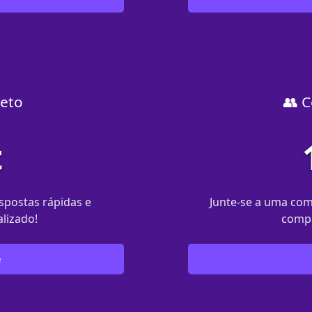
reto
👥 
t
espostas rápidas e
Junte-se a uma com
lizado!
compa
e