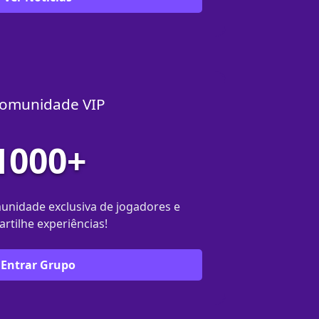
Comunidade VIP
1000+
unidade exclusiva de jogadores e
rtilhe experiências!
Entrar Grupo