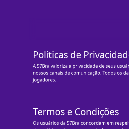
Políticas de Privacida
A 57Bra valoriza a privacidade de seus usu
nossos canais de comunicação. Todos os dad
jogadores.
Termos e Condições
Os usuários da 57Bra concordam em respeita