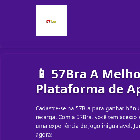
📱 57Bra A Melh
Plataforma de A
Cadastre-se na 57Bra para ganhar bônu
recarga. Com a 57Bra, você tem acesso 
uma experiência de jogo inigualável. J
agora!