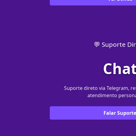
💬 Suporte Di
Cha
Suporte direto via Telegram, r
atendimento persona
Falar Suport