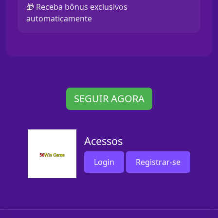
🎁 Receba bônus exclusivos
automaticamente
SEGUIR AGORA
Acessos
Login
Registrar-se