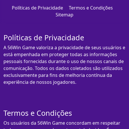
Políticas de Privacidade
Termos e Condições
Sitemap
Políticas de Privacidade
A 56Win Game valoriza a privacidade de seus usuários e
está empenhada em proteger todas as informações
pessoais fornecidas durante o uso de nossos canais de
comunicação. Todos os dados coletados são utilizados
exclusivamente para fins de melhoria contínua da
experiência de nossos jogadores.
Termos e Condições
Os usuários da 56Win Game concordam em respeitar