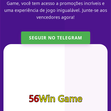
Game, você tem acesso a promoções incríveis e
uma experiência de jogo inigualável. Junte-se aos
vencedores agora!
SEGUIR NO TELEGRAM