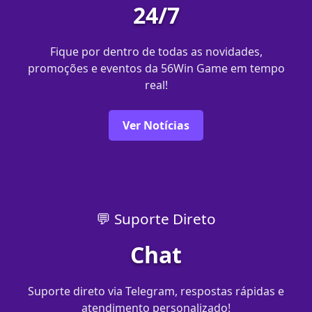
24/7
Fique por dentro de todas as novidades,
promoções e eventos da 56Win Game em tempo
real!
Ver Notícias
💬 Suporte Direto
Chat
Suporte direto via Telegram, respostas rápidas e
atendimento personalizado!