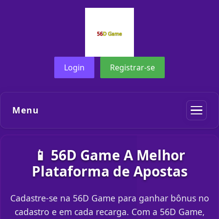
Login
Registrar-se
Menu
📱 56D Game A Melhor
Plataforma de Apostas
Cadastre-se na 56D Game para ganhar bônus no
cadastro e em cada recarga. Com a 56D Game,