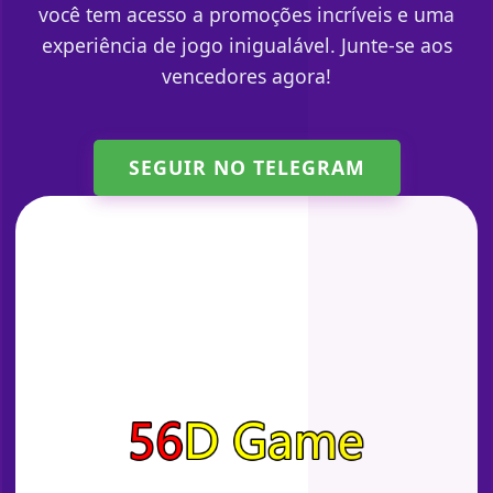
você tem acesso a promoções incríveis e uma
experiência de jogo inigualável. Junte-se aos
vencedores agora!
SEGUIR NO TELEGRAM