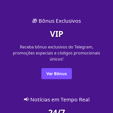
🎁 Bônus Exclusivos
VIP
Receba bônus exclusivos do Telegram,
promoções especiais e códigos promocionais
únicos!
Ver Bônus
📢 Notícias em Tempo Real
24/7