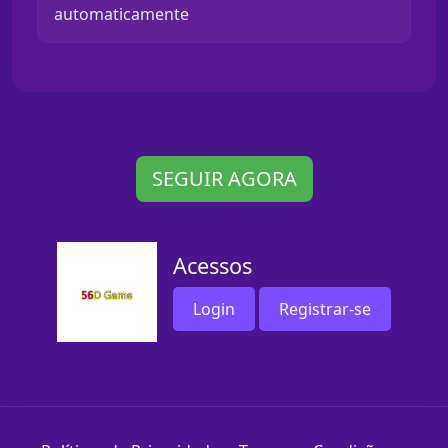
automaticamente
SEGUIR AGORA
Acessos
Login
Registrar-se