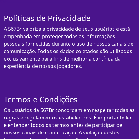
Políticas de Privacidade
A 567Br valoriza a privacidade de seus usuários e está
empenhada em proteger todas as informações
pessoais fornecidas durante o uso de nossos canais de
comunicação. Todos os dados coletados são utilizados
exclusivamente para fins de melhoria contínua da
experiência de nossos jogadores.
Termos e Condições
Os usuários da 567Br concordam em respeitar todas as
regras e regulamentos estabelecidos. É importante ler
e entender todos os termos antes de participar de
nossos canais de comunicação. A violação destes