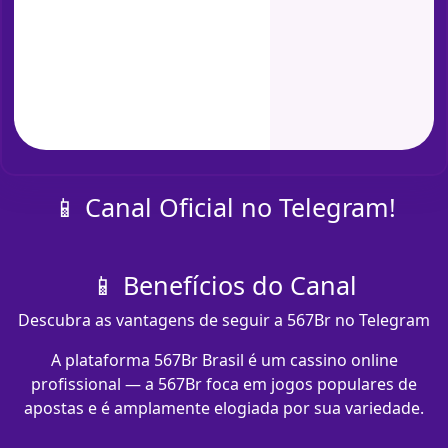
📱 Canal Oficial no Telegram!
📱 Benefícios do Canal
Descubra as vantagens de seguir a 567Br no Telegram
A plataforma 567Br Brasil é um cassino online
profissional — a 567Br foca em jogos populares de
apostas e é amplamente elogiada por sua variedade.