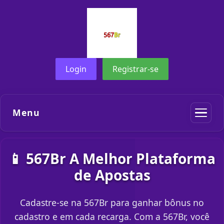
Login
Registrar-se
Menu
📱 567Br A Melhor Plataforma
de Apostas
Cadastre-se na 567Br para ganhar bônus no
cadastro e em cada recarga. Com a 567Br, você