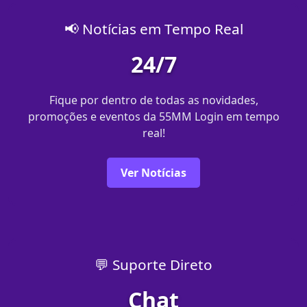
📢 Notícias em Tempo Real
24/7
Fique por dentro de todas as novidades,
promoções e eventos da 55MM Login em tempo
real!
Ver Notícias
💬 Suporte Direto
Chat