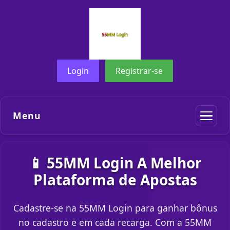
Login
Registrar-se
Menu
📱 55MM Login A Melhor
Plataforma de Apostas
Cadastre-se na 55MM Login para ganhar bônus
no cadastro e em cada recarga. Com a 55MM