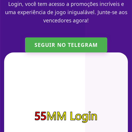
Login, você tem acesso a promoções incríveis e
uma experiência de jogo inigualável. Junte-se aos
vencedores agora!
SEGUIR NO TELEGRAM