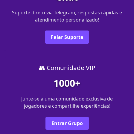
Suporte direto via Telegram, respostas rápidas e
atendimento personalizado!
Falar Suporte
👥 Comunidade VIP
1000+
Junte-se a uma comunidade exclusiva de
jogadores e compartilhe experiências!
Entrar Grupo