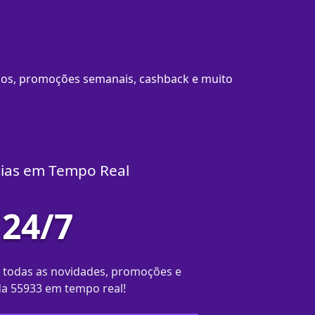
os, promoções semanais, cashback e muito
cias em Tempo Real
24/7
e todas as novidades, promoções e
da 55933 em tempo real!