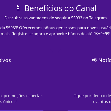
📱 Benefícios do Canal
Descubra as vantagens de seguir a 55933 no Telegram
da 55933! Oferecemos bônus generosos para novos usuári
mais. Registre-se agora e aproveite bônus de até R$+9~99!
sivos
📢 Notí
m, promoções especiais
Fique por dentro d
s únicos!
eventos 