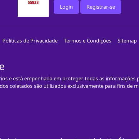
Login
Registrar-se
Políticas de Privacidade
Termos e Condições
Sitemap
de
ários e está empenhada em proteger todas as informações 
os coletados são utilizados exclusivamente para fins de m