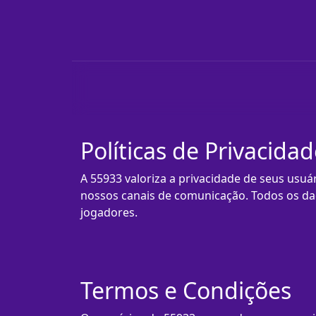
Políticas de Privacida
A 55933 valoriza a privacidade de seus usu
nossos canais de comunicação. Todos os dad
jogadores.
Termos e Condições