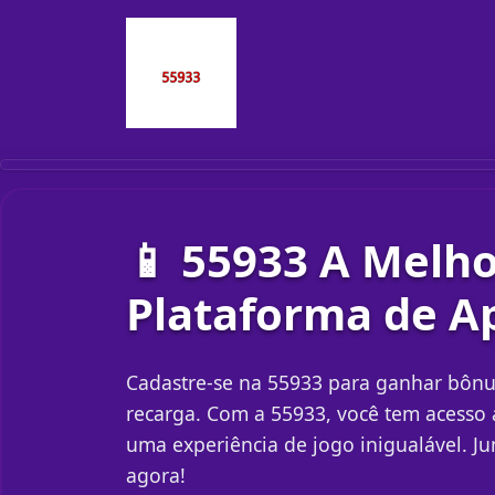
📱 55933 A Melh
Plataforma de A
Cadastre-se na 55933 para ganhar bônu
recarga. Com a 55933, você tem acesso 
uma experiência de jogo inigualável. J
agora!