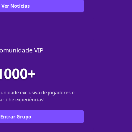
Ver Notícias
Comunidade VIP
1000+
unidade exclusiva de jogadores e
rtilhe experiências!
Entrar Grupo