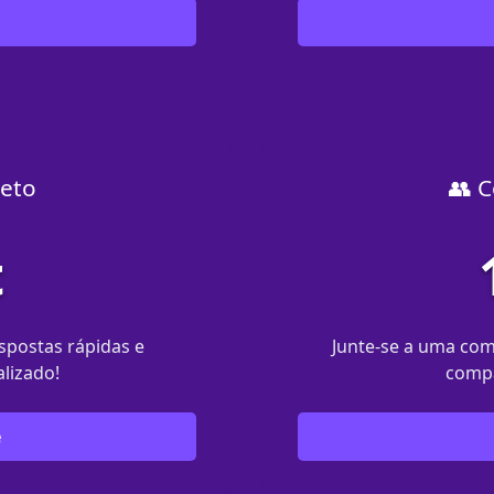
reto
👥 
t
espostas rápidas e
Junte-se a uma com
lizado!
compa
e