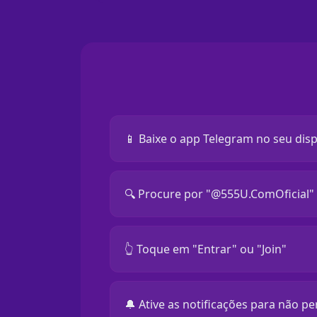
📱 Baixe o app Telegram no seu disp
🔍 Procure por "@555U.ComOficial"
👆 Toque em "Entrar" ou "Join"
🔔 Ative as notificações para não p