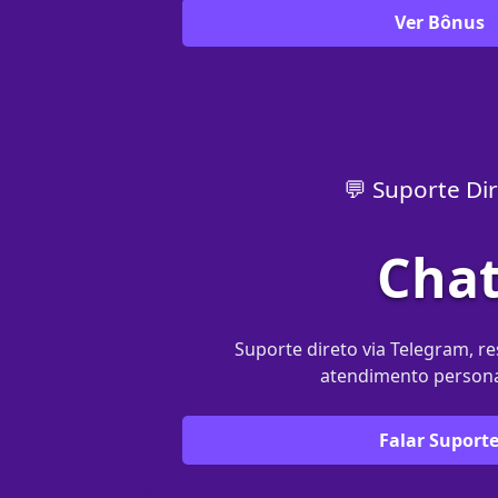
Ver Bônus
💬 Suporte Di
Cha
Suporte direto via Telegram, r
atendimento persona
Falar Suport