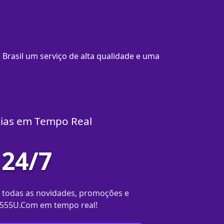
rasil um serviço de alta qualidade e uma
cias em Tempo Real
24/7
e todas as novidades, promoções e
 555U.Com em tempo real!