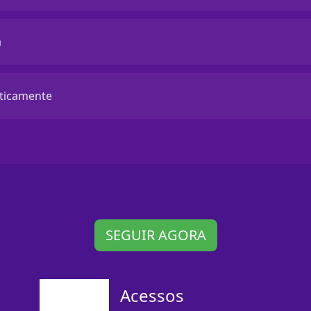
a
aticamente
SEGUIR AGORA
Acessos