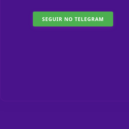
SEGUIR NO TELEGRAM