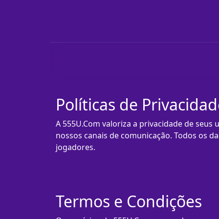
Políticas de Privacida
A 555U.Com valoriza a privacidade de seus
nossos canais de comunicação. Todos os dad
jogadores.
Termos e Condições