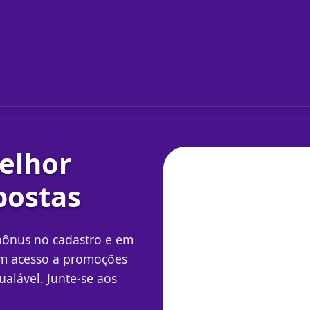
elhor
postas
bônus no cadastro e em
em acesso a promoções
ualável. Junte-se aos