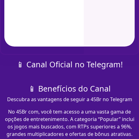
📱 Canal Oficial no Telegram!
📱 Benefícios do Canal
Descubra as vantagens de seguir a 45Br no Telegram
No 45Br com​, você tem acesso a uma vasta gama de
opções de entretenimento. A categoria “Popular” inclui
os jogos mais buscados, com RTPs superiores a 96%,
grandes multiplicadores e ofertas de bônus atrativas.