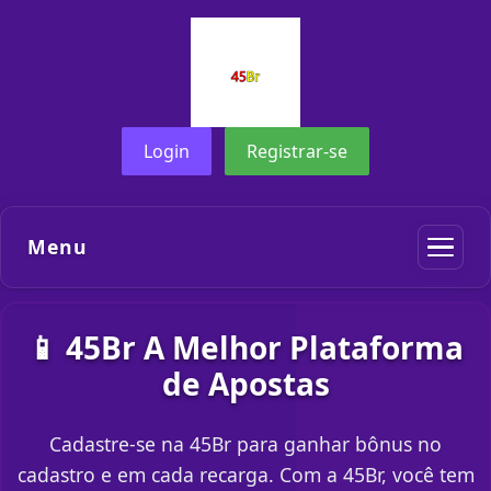
Login
Registrar-se
Menu
📱 45Br A Melhor Plataforma
de Apostas
Cadastre-se na 45Br para ganhar bônus no
cadastro e em cada recarga. Com a 45Br, você tem