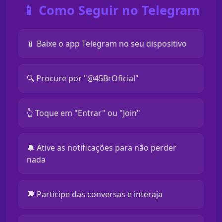
📱 Como Seguir no Telegram
📱 Baixe o app Telegram no seu dispositivo
🔍 Procure por "@45BrOficial"
👆 Toque em "Entrar" ou "Join"
🔔 Ative as notificações para não perder
nada
💬 Participe das conversas e interaja