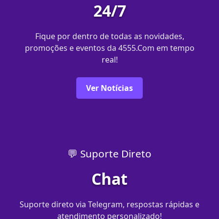
24/7
Fique por dentro de todas as novidades,
promoções e eventos da 4555.Com em tempo
real!
Ver Notícias
💬 Suporte Direto
Chat
Suporte direto via Telegram, respostas rápidas e
atendimento personalizado!