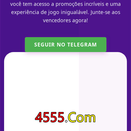
você tem acesso a promoções incríveis e uma
experiência de jogo inigualável. Junte-se aos
vencedores agora!
SEGUIR NO TELEGRAM