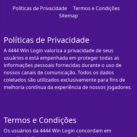
Políticas de Privacidade
Termos e Condições
Sitemap
Políticas de Privacidade
A 4444 Win Login valoriza a privacidade de seus
usuários e está empenhada em proteger todas as
informações pessoais fornecidas durante o uso de
nossos canais de comunicação. Todos os dados
coletados são utilizados exclusivamente para fins de
melhoria contínua da experiência de nossos jogadores.
Termos e Condições
Os usuários da 4444 Win Login concordam em