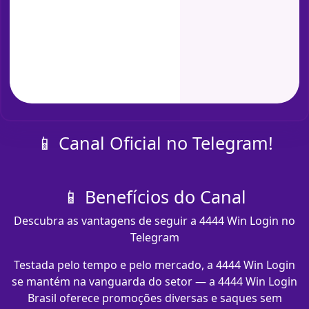
📱 Canal Oficial no Telegram!
📱 Benefícios do Canal
Descubra as vantagens de seguir a 4444 Win Login no
Telegram
Testada pelo tempo e pelo mercado, a 4444 Win Login
se mantém na vanguarda do setor — a 4444 Win Login
Brasil oferece promoções diversas e saques sem