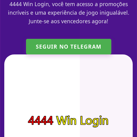
4444 Win Login, você tem acesso a promoções
incríveis e uma experiência de jogo inigualável.
Junte-se aos vencedores agora!
SEGUIR NO TELEGRAM