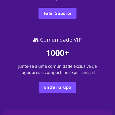
Falar Suporte
👥 Comunidade VIP
1000+
Junte-se a uma comunidade exclusiva de
jogadores e compartilhe experiências!
Entrar Grupo