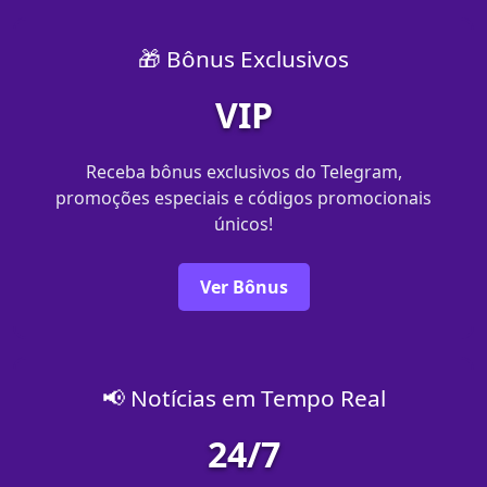
🎁 Bônus Exclusivos
VIP
Receba bônus exclusivos do Telegram,
promoções especiais e códigos promocionais
únicos!
Ver Bônus
📢 Notícias em Tempo Real
24/7