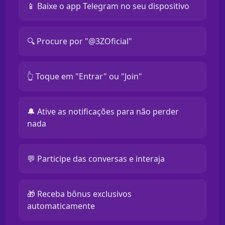
📱 Baixe o app Telegram no seu dispositivo
🔍 Procure por "@3ZOficial"
👆 Toque em "Entrar" ou "Join"
🔔 Ative as notificações para não perder
nada
💬 Participe das conversas e interaja
🎁 Receba bônus exclusivos
automaticamente