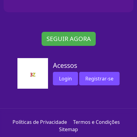
SEGUIR AGORA
Acessos
Login
Registrar-se
Políticas de Privacidade
Termos e Condições
Sitemap