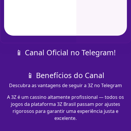
📱 Canal Oficial no Telegram!
📱 Benefícios do Canal
Descubra as vantagens de seguir a 3Z no Telegram
A 3Z é um cassino altamente profissional — todos os
jogos da plataforma 3Z Brasil passam por ajustes
rigorosos para garantir uma experiência justa e
excelente.