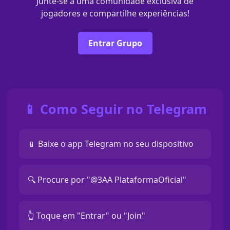
Junte-se a uma comunidade exclusiva de
jogadores e compartilhe experiências!
Entrar Grupo
📱 Como Seguir no Telegram
📱 Baixe o app Telegram no seu dispositivo
🔍 Procure por "@3AA PlataformaOficial"
👆 Toque em "Entrar" ou "Join"