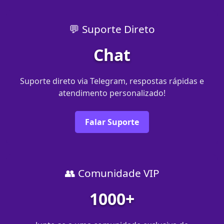
💬 Suporte Direto
Chat
Suporte direto via Telegram, respostas rápidas e
atendimento personalizado!
Falar Suporte
👥 Comunidade VIP
1000+