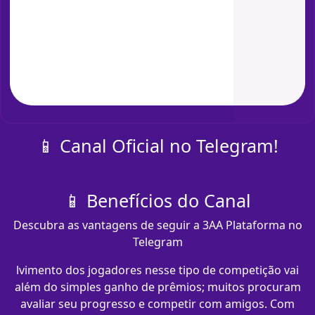
📱 Canal Oficial no Telegram!
📱 Benefícios do Canal
Descubra as vantagens de seguir a 3AA Plataforma no
Telegram
lvimento dos jogadores nesse tipo de competição vai
além do simples ganho de prêmios; muitos procuram
avaliar seu progresso e competir com amigos. Com