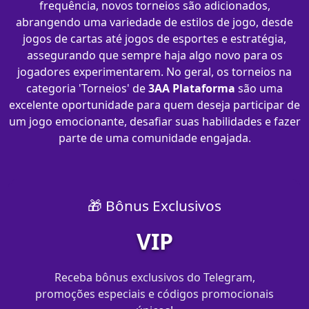
frequência, novos torneios são adicionados,
abrangendo uma variedade de estilos de jogo, desde
jogos de cartas até jogos de esportes e estratégia,
assegurando que sempre haja algo novo para os
jogadores experimentarem. No geral, os torneios na
categoria 'Torneios' de
3AA Plataforma
são uma
excelente oportunidade para quem deseja participar de
um jogo emocionante, desafiar suas habilidades e fazer
parte de uma comunidade engajada.
🎁 Bônus Exclusivos
VIP
Receba bônus exclusivos do Telegram,
promoções especiais e códigos promocionais