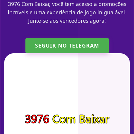
3976 Com Baixar, você tem acesso a promoções
incríveis e uma experiência de jogo inigualável.
Junte-se aos vencedores agora!
SEGUIR NO TELEGRAM