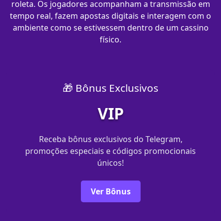
roleta. Os jogadores acompanham a transmissão em
tempo real, fazem apostas digitais e interagem com o
ambiente como se estivessem dentro de um cassino
físico.
🎁 Bônus Exclusivos
VIP
Receba bônus exclusivos do Telegram,
promoções especiais e códigos promocionais
únicos!
Ver Bônus