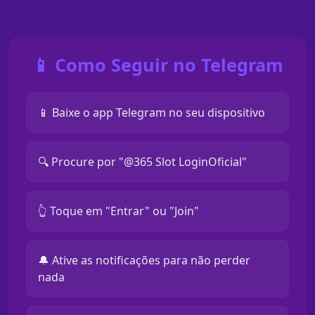
📱 Como Seguir no Telegram
📱 Baixe o app Telegram no seu dispositivo
🔍 Procure por "@365 Slot LoginOficial"
👆 Toque em "Entrar" ou "Join"
🔔 Ative as notificações para não perder
nada