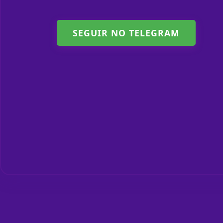
SEGUIR NO TELEGRAM