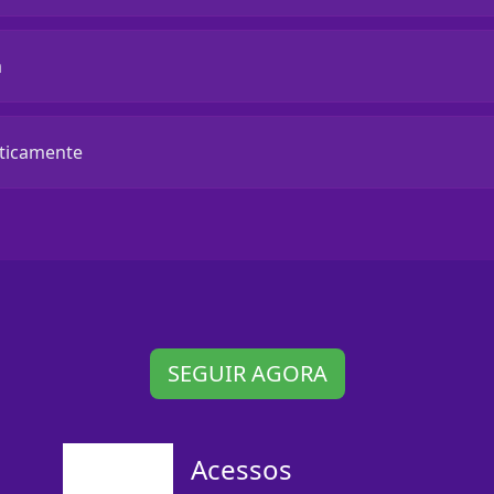
a
aticamente
SEGUIR AGORA
Acessos