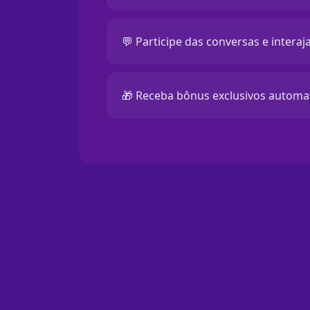
💬 Participe das conversas e interaj
🎁 Receba bônus exclusivos autom