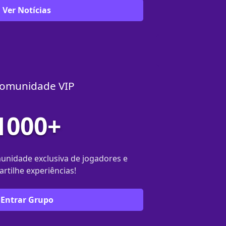
Ver Notícias
Comunidade VIP
1000+
unidade exclusiva de jogadores e
rtilhe experiências!
Entrar Grupo