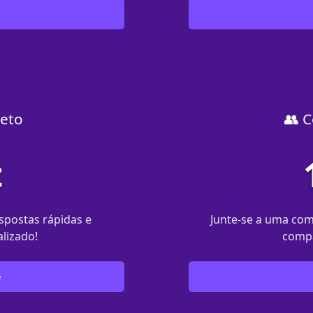
reto
👥 
t
espostas rápidas e
Junte-se a uma com
lizado!
compa
e