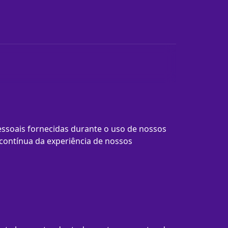
essoais fornecidas durante o uso de nossos
 contínua da experiência de nossos