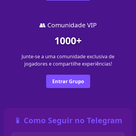
👥 Comunidade VIP
1000+
Junte-se a uma comunidade exclusiva de
jogadores e compartilhe experiências!
Entrar Grupo
📱 Como Seguir no Telegram