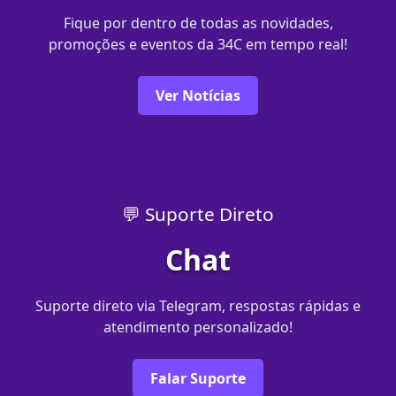
Fique por dentro de todas as novidades,
promoções e eventos da 34C em tempo real!
Ver Notícias
💬 Suporte Direto
Chat
Suporte direto via Telegram, respostas rápidas e
atendimento personalizado!
Falar Suporte