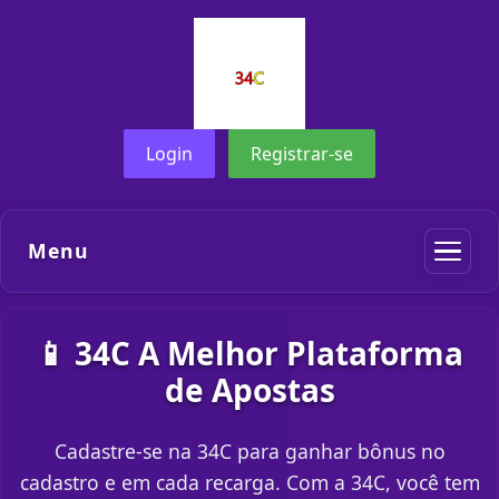
Login
Registrar-se
Menu
📱 34C A Melhor Plataforma
de Apostas
Cadastre-se na 34C para ganhar bônus no
cadastro e em cada recarga. Com a 34C, você tem