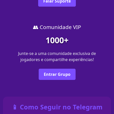
Falar Suporte
👥 Comunidade VIP
1000+
Junte-se a uma comunidade exclusiva de
jogadores e compartilhe experiências!
Entrar Grupo
📱 Como Seguir no Telegram