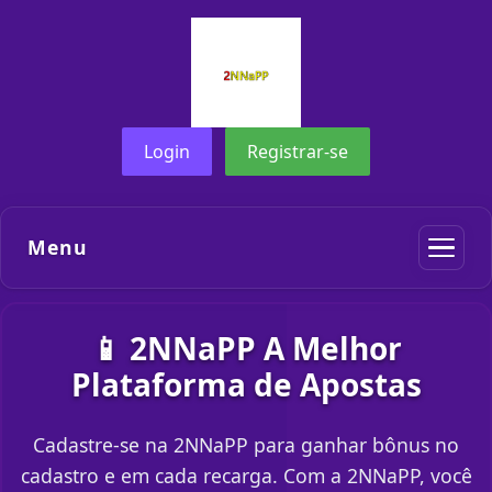
Login
Registrar-se
Menu
📱 2NNaPP A Melhor
Plataforma de Apostas
Cadastre-se na 2NNaPP para ganhar bônus no
cadastro e em cada recarga. Com a 2NNaPP, você