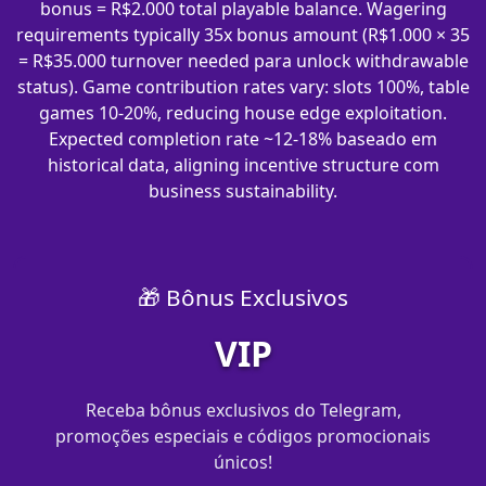
bonus = R$2.000 total playable balance. Wagering
requirements typically 35x bonus amount (R$1.000 × 35
= R$35.000 turnover needed para unlock withdrawable
status). Game contribution rates vary: slots 100%, table
games 10-20%, reducing house edge exploitation.
Expected completion rate ~12-18% baseado em
historical data, aligning incentive structure com
business sustainability.
🎁 Bônus Exclusivos
VIP
Receba bônus exclusivos do Telegram,
promoções especiais e códigos promocionais
únicos!