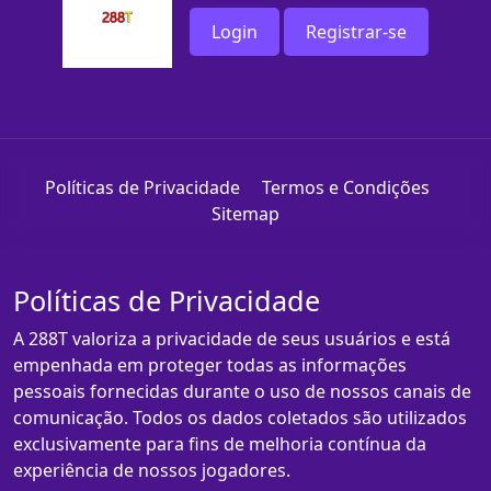
Login
Registrar-se
Políticas de Privacidade
Termos e Condições
Sitemap
Políticas de Privacidade
A 288T valoriza a privacidade de seus usuários e está
empenhada em proteger todas as informações
pessoais fornecidas durante o uso de nossos canais de
comunicação. Todos os dados coletados são utilizados
exclusivamente para fins de melhoria contínua da
experiência de nossos jogadores.