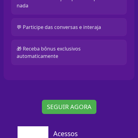
nada
💬 Participe das conversas e interaja
🎁 Receba bônus exclusivos
automaticamente
SEGUIR AGORA
Acessos