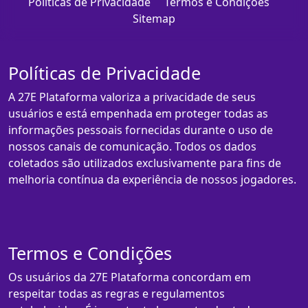
Políticas de Privacidade
Termos e Condições
Sitemap
Políticas de Privacidade
A 27E Plataforma valoriza a privacidade de seus
usuários e está empenhada em proteger todas as
informações pessoais fornecidas durante o uso de
nossos canais de comunicação. Todos os dados
coletados são utilizados exclusivamente para fins de
melhoria contínua da experiência de nossos jogadores.
Termos e Condições
Os usuários da 27E Plataforma concordam em
respeitar todas as regras e regulamentos