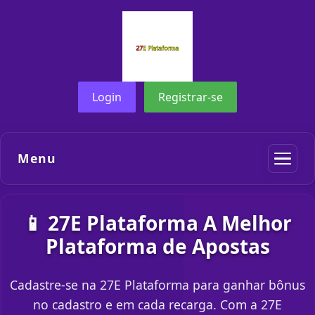
Login
Registrar-se
Menu
📱 27E Plataforma A Melhor
Plataforma de Apostas
Cadastre-se na 27E Plataforma para ganhar bônus
no cadastro e em cada recarga. Com a 27E