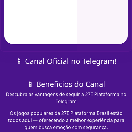
📱 Canal Oficial no Telegram!
📱 Benefícios do Canal
Descubra as vantagens de seguir a 27E Plataforma no
Telegram
Os jogos populares da 27E Plataforma Brasil estão
todos aqui — oferecendo a melhor experiência para
quem busca emoção com segurança.