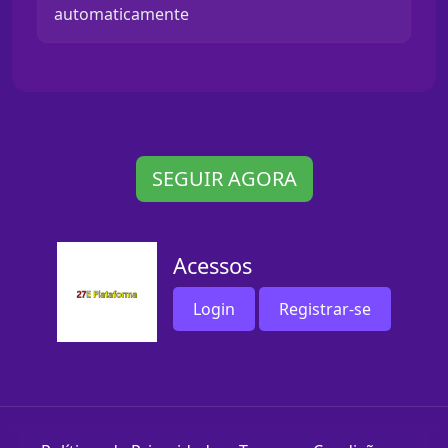
automaticamente
SEGUIR AGORA
Acessos
Login
Registrar-se