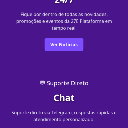
Fique por dentro de todas as novidades,
promoções e eventos da 27E Plataforma em
tempo real!
Ver Notícias
💬 Suporte Direto
Chat
Suporte direto via Telegram, respostas rápidas e
atendimento personalizado!